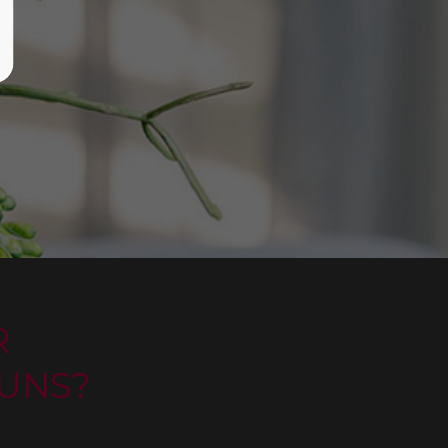
R
UNS?